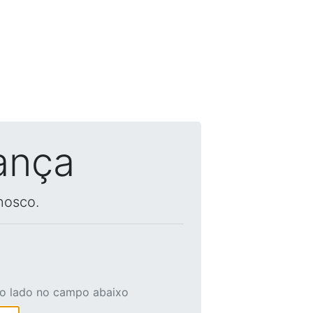
ança
nosco.
ao lado no campo abaixo