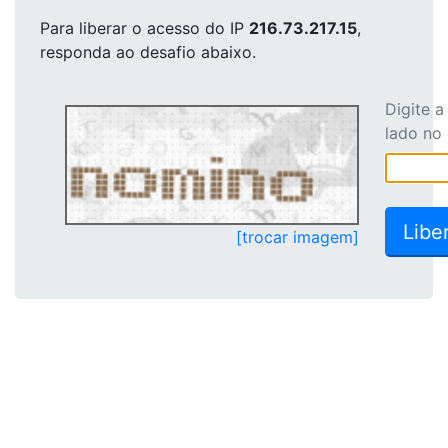
Para liberar o acesso
do IP
216.73.217.15
,
responda ao desafio abaixo.
Digite 
lado no
[trocar imagem]