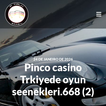
24 DE JANEIRO DE 2026
Pinco casino
Trkiyede oyun
seenekleri.668 (2)