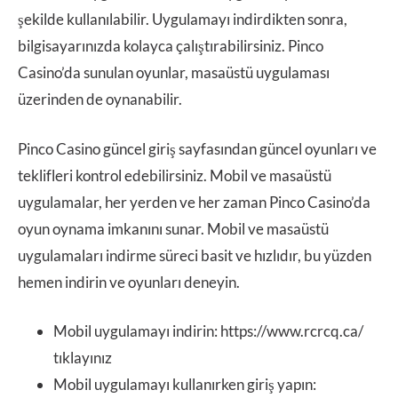
şekilde kullanılabilir. Uygulamayı indirdikten sonra,
bilgisayarınızda kolayca çalıştırabilirsiniz. Pinco
Casino’da sunulan oyunlar, masaüstü uygulaması
üzerinden de oynanabilir.
Pinco Casino güncel giriş sayfasından güncel oyunları ve
teklifleri kontrol edebilirsiniz. Mobil ve masaüstü
uygulamalar, her yerden ve her zaman Pinco Casino’da
oyun oynama imkanını sunar. Mobil ve masaüstü
uygulamaları indirme süreci basit ve hızlıdır, bu yüzden
hemen indirin ve oyunları deneyin.
Mobil uygulamayı indirin: https://www.rcrcq.ca/
tıklayınız
Mobil uygulamayı kullanırken giriş yapın: