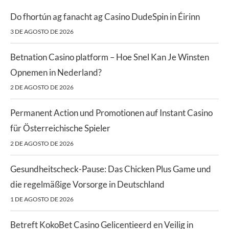
Do fhortún ag fanacht ag Casino DudeSpin in Éirinn
3 DE AGOSTO DE 2026
Betnation Casino platform – Hoe Snel Kan Je Winsten
Opnemen in Nederland?
2 DE AGOSTO DE 2026
Permanent Action und Promotionen auf Instant Casino
für Österreichische Spieler
2 DE AGOSTO DE 2026
Gesundheitscheck-Pause: Das Chicken Plus Game und
die regelmäßige Vorsorge in Deutschland
1 DE AGOSTO DE 2026
Betreft KokoBet Casino Gelicentieerd en Veilig in