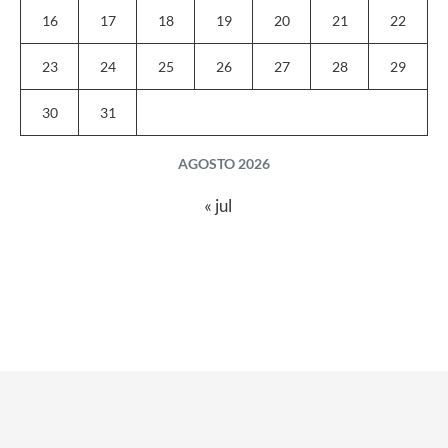
16
17
18
19
20
21
22
23
24
25
26
27
28
29
30
31
AGOSTO 2026
« jul