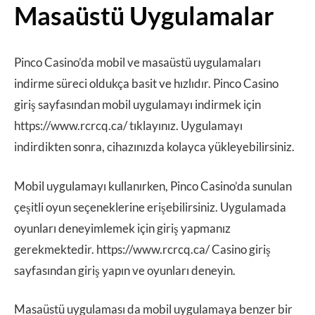
Masaüstü Uygulamalar
Pinco Casino’da mobil ve masaüstü uygulamaları
indirme süreci oldukça basit ve hızlıdır. Pinco Casino
giriş sayfasından mobil uygulamayı indirmek için
https://www.rcrcq.ca/ tıklayınız. Uygulamayı
indirdikten sonra, cihazınızda kolayca yükleyebilirsiniz.
Mobil uygulamayı kullanırken, Pinco Casino’da sunulan
çeşitli oyun seçeneklerine erişebilirsiniz. Uygulamada
oyunları deneyimlemek için giriş yapmanız
gerekmektedir. https://www.rcrcq.ca/ Casino giriş
sayfasından giriş yapın ve oyunları deneyin.
Masaüstü uygulaması da mobil uygulamaya benzer bir