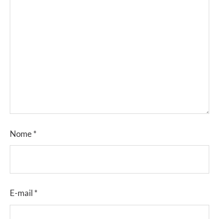
Nome
*
E-mail
*