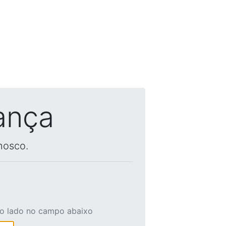
ança
nosco.
ao lado no campo abaixo