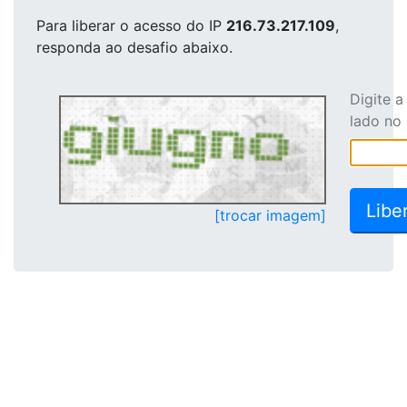
Para liberar o acesso
do IP
216.73.217.109
,
responda ao desafio abaixo.
Digite 
lado no
[trocar imagem]