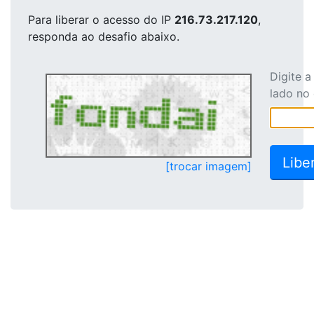
Para liberar o acesso
do IP
216.73.217.120
,
responda ao desafio abaixo.
Digite 
lado no
[trocar imagem]