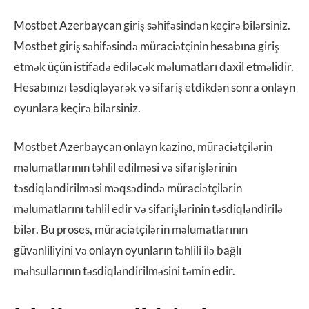
Mostbet Azerbaycan giriş səhifəsindən keçirə bilərsiniz.
Mostbet giriş səhifəsində müraciətçinin hesabına giriş
etmək üçün istifadə ediləcək məlumatları daxil etməlidir.
Hesabınızı təsdiqləyərək və sifariş etdikdən sonra onlayn
oyunlara keçirə bilərsiniz.
Mostbet Azerbaycan onlayn kazino, müraciətçilərin
məlumatlarının təhlil edilməsi və sifarişlərinin
təsdiqləndirilməsi məqsədində müraciətçilərin
məlumatlarını təhlil edir və sifarişlərinin təsdiqləndirilə
bilər. Bu proses, müraciətçilərin məlumatlarının
güvənliliyini və onlayn oyunların təhlili ilə bağlı
məhsullarının təsdiqləndirilməsini təmin edir.