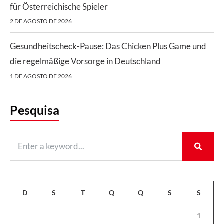
für Österreichische Spieler
2 DE AGOSTO DE 2026
Gesundheitscheck-Pause: Das Chicken Plus Game und
die regelmäßige Vorsorge in Deutschland
1 DE AGOSTO DE 2026
Pesquisa
D
S
T
Q
Q
S
S
1