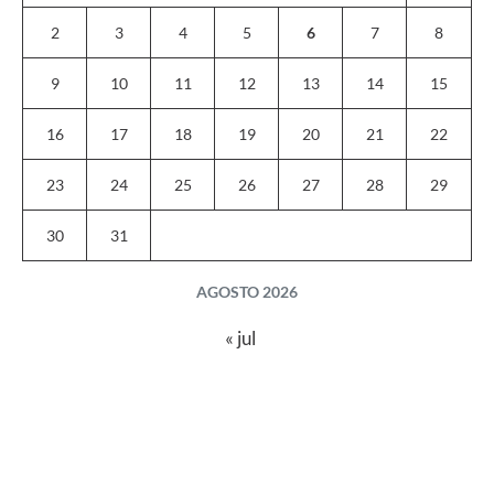
2
3
4
5
6
7
8
9
10
11
12
13
14
15
16
17
18
19
20
21
22
23
24
25
26
27
28
29
30
31
AGOSTO 2026
« jul