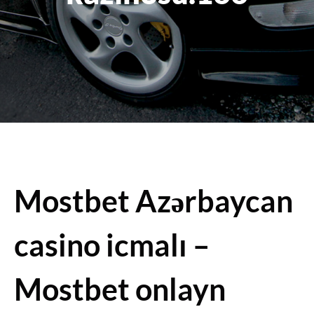
Mostbet Azərbaycan
casino icmalı –
Mostbet onlayn