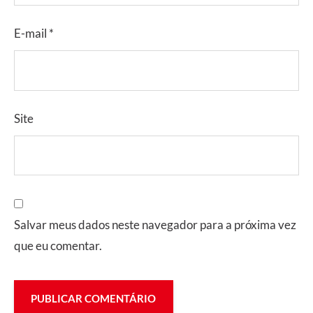
E-mail
*
Site
Salvar meus dados neste navegador para a próxima vez
que eu comentar.