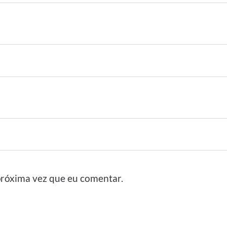
próxima vez que eu comentar.