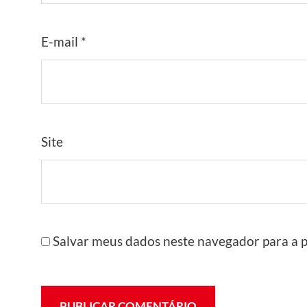
E-mail
*
Site
Salvar meus dados neste navegador para a 