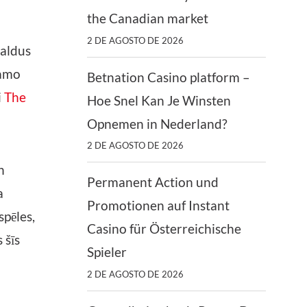
the Canadian market
2 DE AGOSTO DE 2026
galdus
jamo
Betnation Casino platform –
i
The
Hoe Snel Kan Je Winsten
Opnemen in Nederland?
2 DE AGOSTO DE 2026
n
Permanent Action und
a
Promotionen auf Instant
spēles,
Casino für Österreichische
 šīs
Spieler
2 DE AGOSTO DE 2026