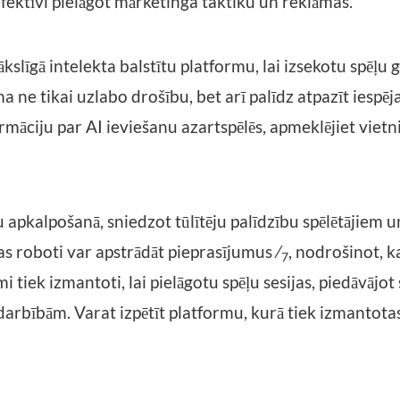
efektīvi pielāgot mārketinga taktiku un reklāmas.
slīgā intelekta balstītu platformu, lai izsekotu spēļu 
a ne tikai uzlabo drošību, bet arī palīdz atpazīt iespē
rmāciju par AI ieviešanu azartspēlēs, apmeklējiet vietn
u apkalpošanā, sniedzot tūlītēju palīdzību spēlētājiem u
as roboti var apstrādāt pieprasījumus ⁄
, nodrošinot, k
7
i tiek izmantoti, lai pielāgotu spēļu sesijas, piedāvājot 
arbībām. Varat izpētīt platformu, kurā tiek izmantotas