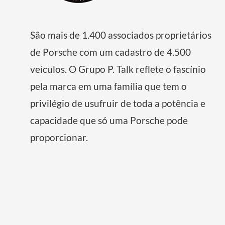
São mais de 1.400 associados proprietários
de Porsche com um cadastro de 4.500
veículos.​ O Grupo P. Talk reflete o fascínio
pela marca em uma família que tem o
privilégio de usufruir de toda a potência e
capacidade que só uma Porsche pode
proporcionar.