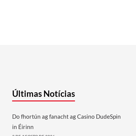
Últimas Notícias
Do fhortún ag fanacht ag Casino DudeSpin
in Éirinn