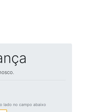
ança
nosco.
ao lado no campo abaixo