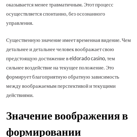
оказывается менее травматичным. Этот процесс
осуществляется спонтанно, без осознанного
управления.
Существенную значение имеет временная видение. Чем
детальнее и детальнее человек воображает свою
предстоящую достижение в eldorado casino, тем
сильнее воздействие на текущее положение. Это
формирует благоприятную обратную зависимость
между воображаемым перспективой и текущими
действиями.
Значение воображения в
формировании