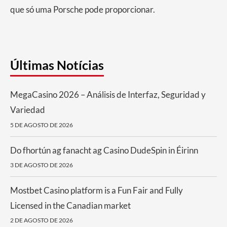
que só uma Porsche pode proporcionar.
Últimas Notícias
MegaCasino 2026 – Análisis de Interfaz, Seguridad y
Variedad
5 DE AGOSTO DE 2026
Do fhortún ag fanacht ag Casino DudeSpin in Éirinn
3 DE AGOSTO DE 2026
Mostbet Casino platform is a Fun Fair and Fully
Licensed in the Canadian market
2 DE AGOSTO DE 2026