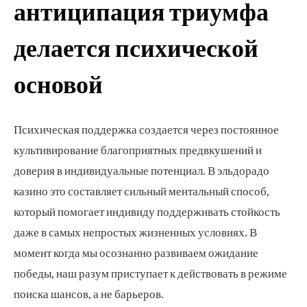
антиципация триумфа
делается психической
основой
Психическая поддержка создается через постоянное
культивирование благоприятных предвкушений и
доверия в индивидуальные потенциал. В эльдорадо
казино это составляет сильный ментальный способ,
который помогает индивиду поддерживать стойкость
даже в самых непростых жизненных условиях. В
момент когда мы осознанно развиваем ожидание
победы, наш разум приступает к действовать в режиме
поиска шансов, а не барьеров.