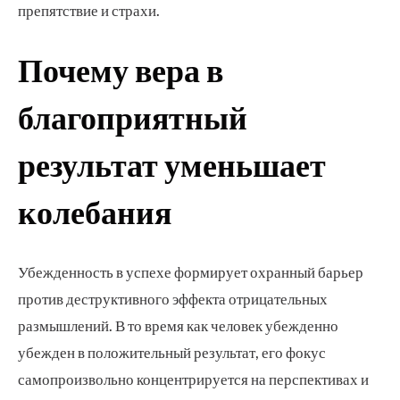
препятствие и страхи.
Почему вера в
благоприятный
результат уменьшает
колебания
Убежденность в успехе формирует охранный барьер
против деструктивного эффекта отрицательных
размышлений. В то время как человек убежденно
убежден в положительный результат, его фокус
самопроизвольно концентрируется на перспективах и