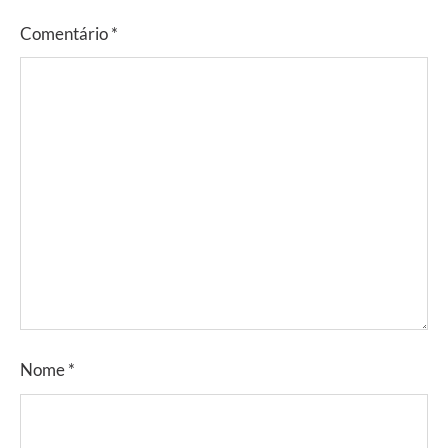
Comentário
*
Nome
*