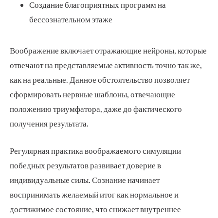
Создание благоприятных программ на
бессознательном этаже
Воображение включает отражающие нейроны, которые
отвечают на представляемые активность точно так же,
как на реальные. Данное обстоятельство позволяет
сформировать нервные шаблоны, отвечающие
положению триумфатора, даже до фактического
получения результата.
Регулярная практика воображаемого симуляции
победных результатов развивает доверие в
индивидуальные силы. Сознание начинает
воспринимать желаемый итог как нормальное и
достижимое состояние, что снижает внутреннее