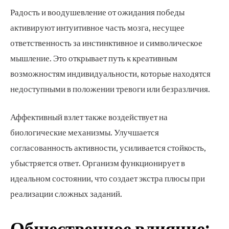
Радость и воодушевление от ожидания победы
активируют интуитивное часть мозга, несущее
ответственность за инстинктивное и символическое
мышление. Это открывает путь к креативным
возможностям индивидуальности, которые находятся
недоступными в положении тревоги или безразличия.
Аффективный взлет также воздействует на
биологические механизмы. Улучшается
согласованность активности, усиливается стойкость,
убыстряется ответ. Организм функционирует в
идеальном состоянии, что создает экстра плюсы при
реализации сложных заданий.
Общественное влияние: