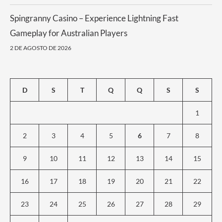
Spingranny Casino – Experience Lightning Fast
Gameplay for Australian Players
2 DE AGOSTO DE 2026
D
S
T
Q
Q
S
S
1
2
3
4
5
6
7
8
9
10
11
12
13
14
15
16
17
18
19
20
21
22
23
24
25
26
27
28
29