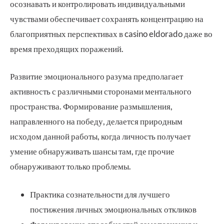
осознавать и контролировать индивидуальными
чувствами обеспечивает сохранять концентрацию на
благоприятных перспективах в casino eldorado даже во
время преходящих поражений.
Развитие эмоционального разума предполагает
активность с различными сторонами ментального
пространства. Формирование размышления,
направленного на победу, делается природным
исходом данной работы, когда личность получает
умение обнаруживать шансы там, где прочие
обнаруживают только проблемы.
Практика сознательности для лучшего
постижения личных эмоциональных откликов