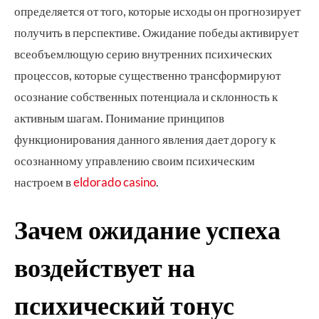
определяется от того, которые исходы он прогнозирует
получить в перспективе. Ожидание победы активирует
всеобъемлющую серию внутренних психических
процессов, которые существенно трансформируют
осознание собственных потенциала и склонность к
активным шагам. Понимание принципов
функционирования данного явления дает дорогу к
осознанному управлению своим психическим
настроем в
eldorado casino
.
Зачем ожидание успеха
воздействует на
психический тонус