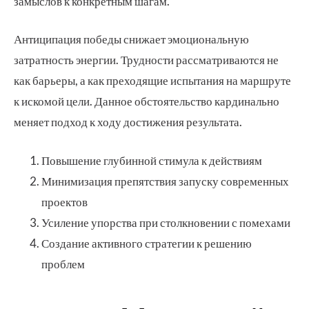
замыслов к конкретным шагам.
Антиципация победы снижает эмоциональную
затратность энергии. Трудности рассматриваются не
как барьеры, а как преходящие испытания на маршруте
к искомой цели. Данное обстоятельство кардинально
меняет подход к ходу достижения результата.
Повышение глубинной стимула к действиям
Минимизация препятствия запуску современных
проектов
Усиление упорства при столкновении с помехами
Создание активного стратегии к решению
проблем