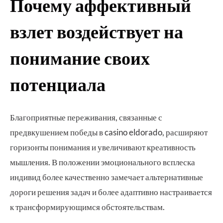
Почему аффективный
взлет воздействует на
понимание своих
потенциала
Благоприятные переживания, связанные с
предвкушением победы в casino eldorado, расширяют
горизонты понимания и увеличивают креативность
мышления. В положении эмоционального всплеска
индивид более качественно замечает альтернативные
дороги решения задач и более адаптивно настраивается
к трансформирующимся обстоятельствам.