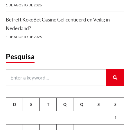
1 DE AGOSTO DE 2026
Betreft KokoBet Casino Gelicentieerd en Veilig in
Nederland?
1 DE AGOSTO DE 2026
Pesquisa
D
S
T
Q
Q
S
S
1