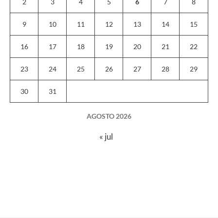
2
3
4
5
6
7
8
9
10
11
12
13
14
15
16
17
18
19
20
21
22
23
24
25
26
27
28
29
30
31
AGOSTO 2026
« jul