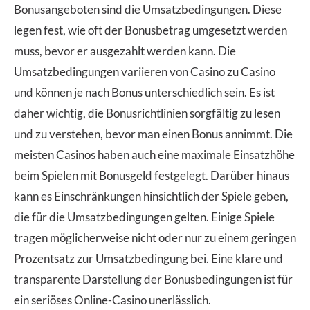
Bonusangeboten sind die Umsatzbedingungen. Diese
legen fest, wie oft der Bonusbetrag umgesetzt werden
muss, bevor er ausgezahlt werden kann. Die
Umsatzbedingungen variieren von Casino zu Casino
und können je nach Bonus unterschiedlich sein. Es ist
daher wichtig, die Bonusrichtlinien sorgfältig zu lesen
und zu verstehen, bevor man einen Bonus annimmt. Die
meisten Casinos haben auch eine maximale Einsatzhöhe
beim Spielen mit Bonusgeld festgelegt. Darüber hinaus
kann es Einschränkungen hinsichtlich der Spiele geben,
die für die Umsatzbedingungen gelten. Einige Spiele
tragen möglicherweise nicht oder nur zu einem geringen
Prozentsatz zur Umsatzbedingung bei. Eine klare und
transparente Darstellung der Bonusbedingungen ist für
ein seriöses Online-Casino unerlässlich.