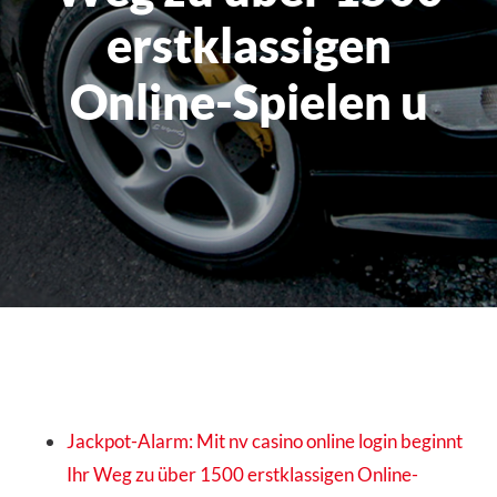
erstklassigen
Online-Spielen u
Jackpot-Alarm: Mit nv casino online login beginnt
Ihr Weg zu über 1500 erstklassigen Online-