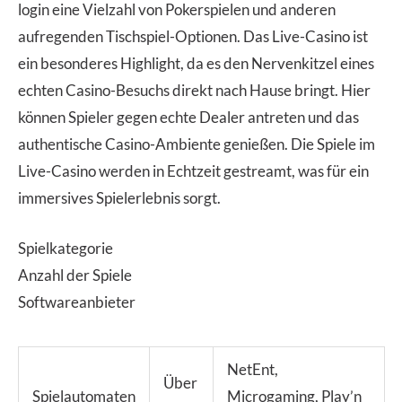
login eine Vielzahl von Pokerspielen und anderen
aufregenden Tischspiel-Optionen. Das Live-Casino ist
ein besonderes Highlight, da es den Nervenkitzel eines
echten Casino-Besuchs direkt nach Hause bringt. Hier
können Spieler gegen echte Dealer antreten und das
authentische Casino-Ambiente genießen. Die Spiele im
Live-Casino werden in Echtzeit gestreamt, was für ein
immersives Spielerlebnis sorgt.
Spielkategorie
Anzahl der Spiele
Softwareanbieter
NetEnt,
Über
Spielautomaten
Microgaming, Play’n