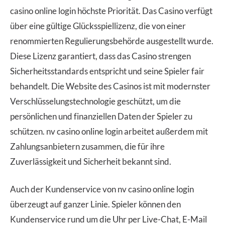
casino online login höchste Priorität. Das Casino verfügt
über eine gültige Glücksspiellizenz, die von einer
renommierten Regulierungsbehörde ausgestellt wurde.
Diese Lizenz garantiert, dass das Casino strengen
Sicherheitsstandards entspricht und seine Spieler fair
behandelt. Die Website des Casinos ist mit modernster
Verschlüsselungstechnologie geschützt, um die
persönlichen und finanziellen Daten der Spieler zu
schützen. nv casino online login arbeitet außerdem mit
Zahlungsanbietern zusammen, die für ihre
Zuverlässigkeit und Sicherheit bekannt sind.
Auch der Kundenservice von nv casino online login
überzeugt auf ganzer Linie. Spieler können den
Kundenservice rund um die Uhr per Live-Chat, E-Mail