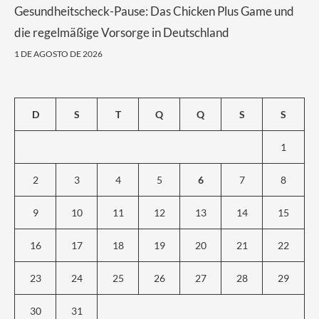
Gesundheitscheck-Pause: Das Chicken Plus Game und
die regelmäßige Vorsorge in Deutschland
1 DE AGOSTO DE 2026
D
S
T
Q
Q
S
S
1
2
3
4
5
6
7
8
9
10
11
12
13
14
15
16
17
18
19
20
21
22
23
24
25
26
27
28
29
30
31