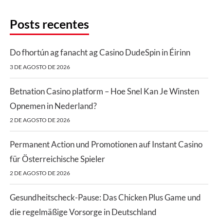
Posts recentes
Do fhortún ag fanacht ag Casino DudeSpin in Éirinn
3 DE AGOSTO DE 2026
Betnation Casino platform – Hoe Snel Kan Je Winsten
Opnemen in Nederland?
2 DE AGOSTO DE 2026
Permanent Action und Promotionen auf Instant Casino
für Österreichische Spieler
2 DE AGOSTO DE 2026
Gesundheitscheck-Pause: Das Chicken Plus Game und
die regelmäßige Vorsorge in Deutschland