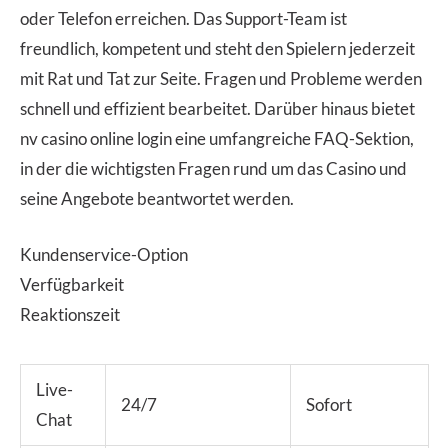
oder Telefon erreichen. Das Support-Team ist
freundlich, kompetent und steht den Spielern jederzeit
mit Rat und Tat zur Seite. Fragen und Probleme werden
schnell und effizient bearbeitet. Darüber hinaus bietet
nv casino online login eine umfangreiche FAQ-Sektion,
in der die wichtigsten Fragen rund um das Casino und
seine Angebote beantwortet werden.
Kundenservice-Option
Verfügbarkeit
Reaktionszeit
Live-
24/7
Sofort
Chat