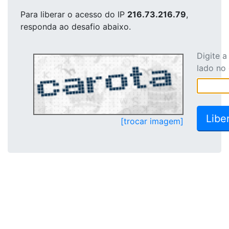
Para liberar o acesso
do IP
216.73.216.79
,
responda ao desafio abaixo.
Digite 
lado no
[trocar imagem]