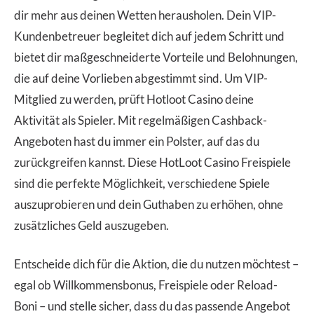
dir mehr aus deinen Wetten herausholen. Dein VIP-
Kundenbetreuer begleitet dich auf jedem Schritt und
bietet dir maßgeschneiderte Vorteile und Belohnungen,
die auf deine Vorlieben abgestimmt sind. Um VIP-
Mitglied zu werden, prüft Hotloot Casino deine
Aktivität als Spieler. Mit regelmäßigen Cashback-
Angeboten hast du immer ein Polster, auf das du
zurückgreifen kannst. Diese HotLoot Casino Freispiele
sind die perfekte Möglichkeit, verschiedene Spiele
auszuprobieren und dein Guthaben zu erhöhen, ohne
zusätzliches Geld auszugeben.
Entscheide dich für die Aktion, die du nutzen möchtest –
egal ob Willkommensbonus, Freispiele oder Reload-
Boni – und stelle sicher, dass du das passende Angebot