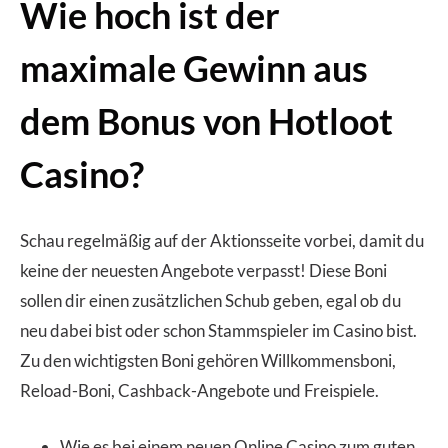
Wie hoch ist der
maximale Gewinn aus
dem Bonus von Hotloot
Casino?
Schau regelmäßig auf der Aktionsseite vorbei, damit du
keine der neuesten Angebote verpasst! Diese Boni
sollen dir einen zusätzlichen Schub geben, egal ob du
neu dabei bist oder schon Stammspieler im Casino bist.
Zu den wichtigsten Boni gehören Willkommensboni,
Reload-Boni, Cashback-Angebote und Freispiele.
Wie es bei einem neuen Online Casino zum guten