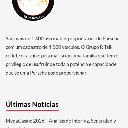
São mais de 1.400 associados proprietários de Porsche
com um cadastro de 4.500 veículos.​ O Grupo P. Talk
reflete o fascínio pela marca em uma família que tem o
privilégio de usufruir de toda a potência e capacidade
que só uma Porsche pode proporcionar.
Últimas Notícias
MegaCasino 2026 – Análisis de Interfaz, Seguridad y