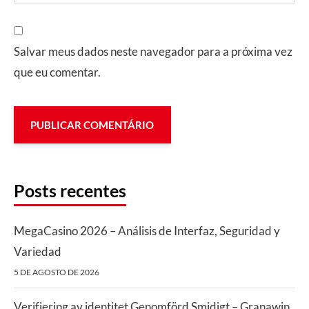
Salvar meus dados neste navegador para a próxima vez
que eu comentar.
Posts recentes
MegaCasino 2026 – Análisis de Interfaz, Seguridad y
Variedad
5 DE AGOSTO DE 2026
Verifiering av identitet Genomförd Smidigt – Granawin