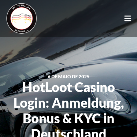
6 DE MAIO DE 2025
HotLoot Casino
Login: Anmeldung,
Bonus & KYC in
Deutschland