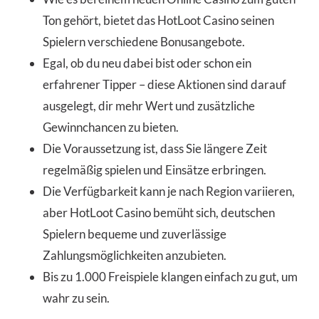
Ton gehört, bietet das HotLoot Casino seinen
Spielern verschiedene Bonusangebote.
Egal, ob du neu dabei bist oder schon ein
erfahrener Tipper – diese Aktionen sind darauf
ausgelegt, dir mehr Wert und zusätzliche
Gewinnchancen zu bieten.
Die Voraussetzung ist, dass Sie längere Zeit
regelmäßig spielen und Einsätze erbringen.
Die Verfügbarkeit kann je nach Region variieren,
aber HotLoot Casino bemüht sich, deutschen
Spielern bequeme und zuverlässige
Zahlungsmöglichkeiten anzubieten.
Bis zu 1.000 Freispiele klangen einfach zu gut, um
wahr zu sein.