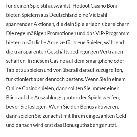
für deinen Spielstil auswählst. Hotloot Casino Boni
bieten Spielern aus Deutschland eine Vielzahl
spannender Aktionen, die dein Spielerlebnis bereichern.
Die regelmäßigen Promotionen und das VIP-Programm
bieten zusätzliche Anreize für treue Spieler, während
die transparenten Geschäftsbedingungen Vertrauen
schaffen. In diesem Casino auf dem Smartphone oder
Tablet zu spielen und von überall darauf zuzugreifen,
funktioniert aber dennoch bestens. Wenn Sie in einem
Online Casino spielen, dann sollten Sie immer einen
Blick auf die Auszahlungsquoten der Spiele werfen,
bevor Sie loslegen. Wenn Sie den Bonus aktivieren,
dann spielen Sie zunächst mit Ihrem eingezahlten Geld
und danach wird erst das Bonusguthaben genutzt.