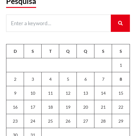
Pesquisa
D
S
T
Q
Q
S
S
1
2
3
4
5
6
7
8
9
10
11
12
13
14
15
16
17
18
19
20
21
22
23
24
25
26
27
28
29
30
31