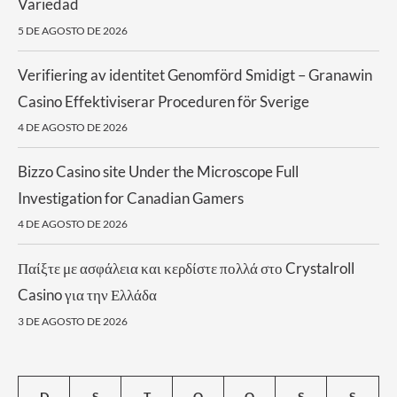
Variedad
5 DE AGOSTO DE 2026
Verifiering av identitet Genomförd Smidigt – Granawin
Casino Effektiviserar Proceduren för Sverige
4 DE AGOSTO DE 2026
Bizzo Casino site Under the Microscope Full
Investigation for Canadian Gamers
4 DE AGOSTO DE 2026
Παίξτε με ασφάλεια και κερδίστε πολλά στο Crystalroll
Casino για την Ελλάδα
3 DE AGOSTO DE 2026
D
S
T
Q
Q
S
S