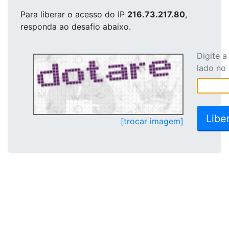
Para liberar o acesso
do IP
216.73.217.80
,
responda ao desafio abaixo.
Digite 
lado no
[trocar imagem]