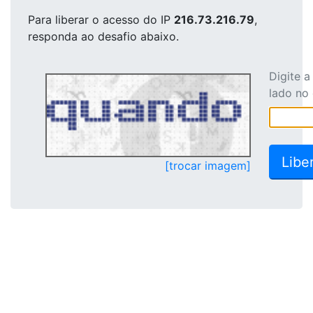
Para liberar o acesso
do IP
216.73.216.79
,
responda ao desafio abaixo.
Digite 
lado no
[trocar imagem]