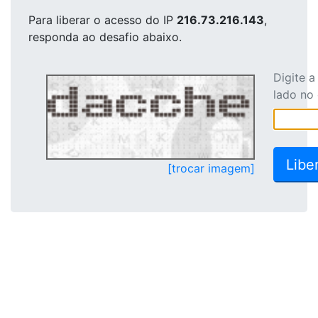
Para liberar o acesso
do IP
216.73.216.143
,
responda ao desafio abaixo.
Digite 
lado no
[trocar imagem]