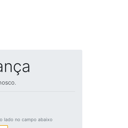
ança
nosco.
ao lado no campo abaixo