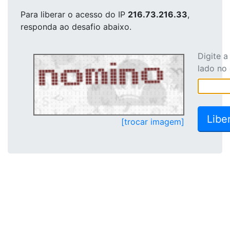
Para liberar o acesso
do IP
216.73.216.33
,
responda ao desafio abaixo.
Digite 
lado no
[trocar imagem]