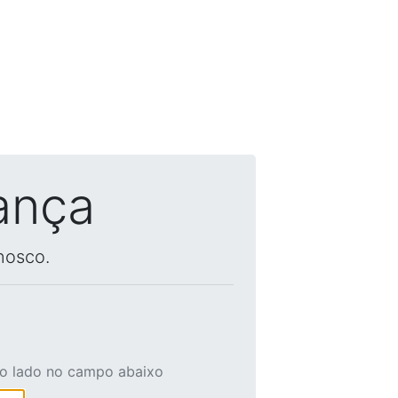
ança
nosco.
ao lado no campo abaixo