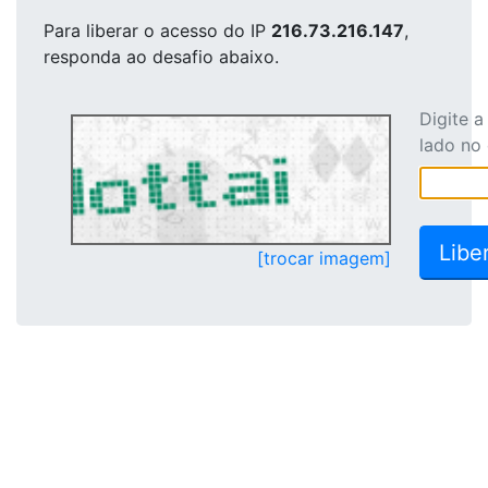
Para liberar o acesso
do IP
216.73.216.147
,
responda ao desafio abaixo.
Digite 
lado no
[trocar imagem]