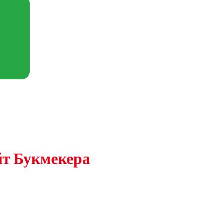
т Букмекера