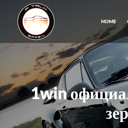
HOME
1win официа
зе