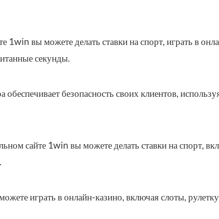
е 1win вы можете делать ставки на спорт, играть в онл
читанные секунды.
а обеспечивает безопасность своих клиентов, использу
льном сайте 1win вы можете делать ставки на спорт, вк
.
ожете играть в онлайн-казино, включая слоты, рулетку