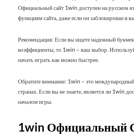
Официальный сайт 1win доступен на русском язы
функциям сайта, даже если он заблокирован в ва
Рекомендация: Если вы ищете надежный букмеке
коэффициенты, то 1win – ваш выбор. Используй
начать играть как можно быстрее.
Обратите внимание: 1win – это международный 
странах. Если вы не знаете, является ли 1win д
началом игры.
1win Официальный С