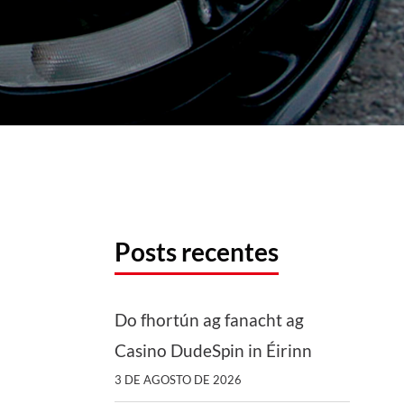
Posts recentes
Do fhortún ag fanacht ag
Casino DudeSpin in Éirinn
3 DE AGOSTO DE 2026