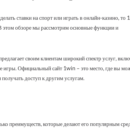
елать ставки на спорт или играть в онлайн-казино, то 
 В этом обзоре мы рассмотрим основные функции и
редлагает своим клиентам широкий спектр услуг, вклю
ие игры. Официальный сайт 1win – это место, где вы мо
 и получать доступ к другим услугам.
лько преимуществ, которые делают его популярным сре