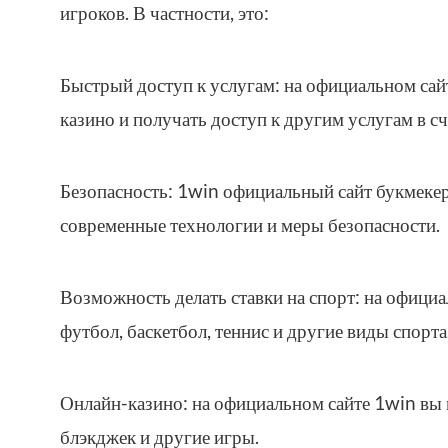
игроков. В частности, это:
Быстрый доступ к услугам: на официальном сайт
казино и получать доступ к другим услугам в с
Безопасность: 1win официальный сайт букмекер
современные технологии и меры безопасности.
Возможность делать ставки на спорт: на официа
футбол, баскетбол, теннис и другие виды спорта
Онлайн-казино: на официальном сайте 1win вы м
блэкджек и другие игры.