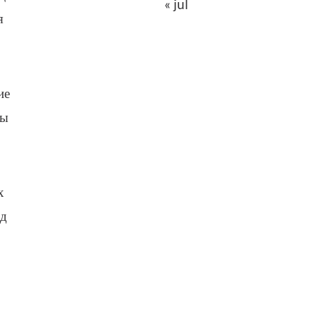
« jul
я
ие
бы
х
ед