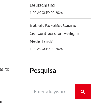
Deutschland
1 DE AGOSTO DE 2026
Betreft KokoBet Casino
Gelicentieerd en Veilig in
Nederland?
1 DE AGOSTO DE 2026
ы, то
Pesquisa
.
ичные