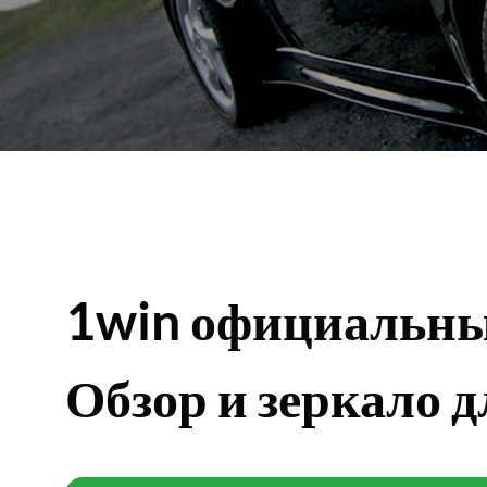
1win официальны
Обзор и зеркало д