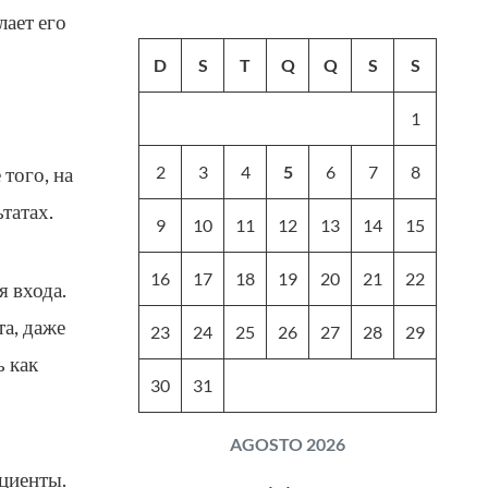
лает его
D
S
T
Q
Q
S
S
1
 того, на
2
3
4
5
6
7
8
татах.
9
10
11
12
13
14
15
16
17
18
19
20
21
22
я входа.
та, даже
23
24
25
26
27
28
29
ь как
30
31
AGOSTO 2026
ициенты.