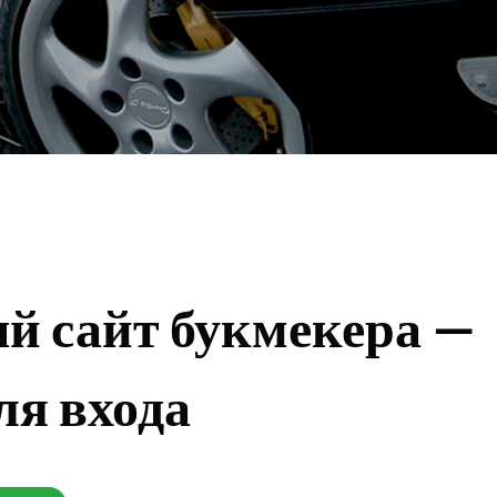
й сайт букмекера —
ля входа