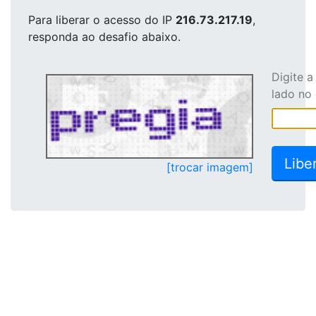
Para liberar o acesso
do IP
216.73.217.19
,
responda ao desafio abaixo.
Digite 
lado no
[trocar imagem]