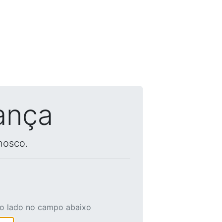
ança
nosco.
ao lado no campo abaixo