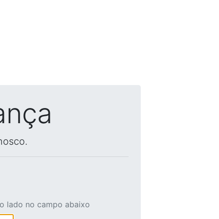
ança
nosco.
ao lado no campo abaixo