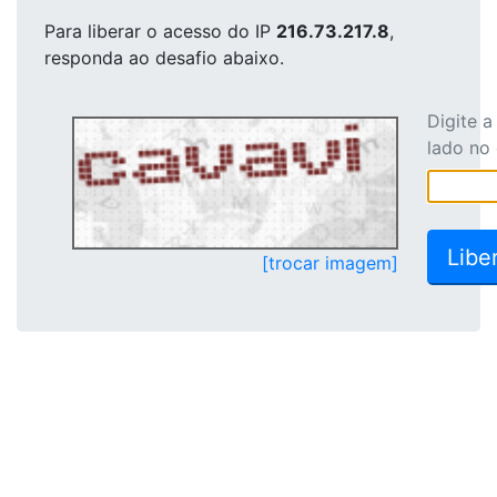
Para liberar o acesso
do IP
216.73.217.8
,
responda ao desafio abaixo.
Digite 
lado no
[trocar imagem]