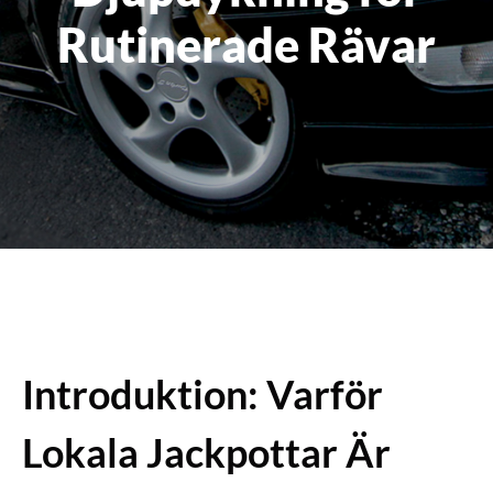
Rutinerade Rävar
Introduktion: Varför
Lokala Jackpottar Är