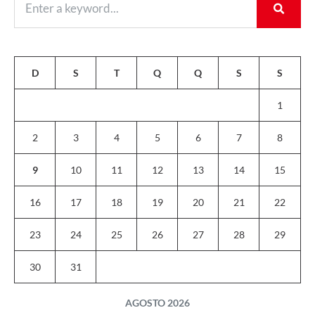
D
S
T
Q
Q
S
S
1
2
3
4
5
6
7
8
9
10
11
12
13
14
15
16
17
18
19
20
21
22
23
24
25
26
27
28
29
30
31
AGOSTO 2026