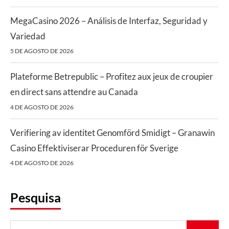
MegaCasino 2026 – Análisis de Interfaz, Seguridad y
Variedad
5 DE AGOSTO DE 2026
Plateforme Betrepublic – Profitez aux jeux de croupier
en direct sans attendre au Canada
4 DE AGOSTO DE 2026
Verifiering av identitet Genomförd Smidigt – Granawin
Casino Effektiviserar Proceduren för Sverige
4 DE AGOSTO DE 2026
Pesquisa