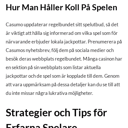
Hur Man Håller Koll På Spelen
Casumo uppdaterar regelbundet sitt spelutbud, så det
är viktigt att hålla sig informerad om vilka spel som för
närvarande erbjuder lokala jackpottar. Prenumerera på
Casumos nyhetsbrev, följ dem på sociala medier och
besök deras webbplats regelbundet. Många casinon har
en sektion på sin webbplats som listar aktuella
jackpottar och de spel som är kopplade till dem. Genom
att vara uppmärksam på dessa detaljer kan du se till att
du inte missar några lukrativa möjligheter.
Strategier och Tips för
Erfarna Spelare