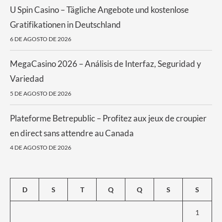
U Spin Casino – Tägliche Angebote und kostenlose
Gratifikationen in Deutschland
6 DE AGOSTO DE 2026
MegaCasino 2026 – Análisis de Interfaz, Seguridad y
Variedad
5 DE AGOSTO DE 2026
Plateforme Betrepublic – Profitez aux jeux de croupier
en direct sans attendre au Canada
4 DE AGOSTO DE 2026
D
S
T
Q
Q
S
S
1