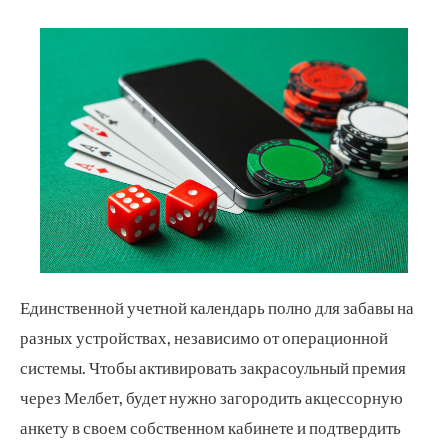
Единственной учетной календарь полно для забавы на
разных устройствах, независимо от операционной
системы. Чтобы активировать закрасоульный премия
через Мелбет, будет нужно загородить акцессорную
анкету в своем собственном кабинете и подтвердить