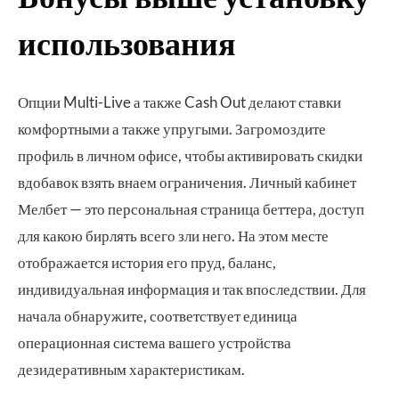
использования
Опции Multi-Live а также Cash Out делают ставки
комфортными а также упругыми. Загромоздите
профиль в личном офисе, чтобы активировать скидки
вдобавок взять внаем ограничения. Личный кабинет
Мелбет — это персональная страница беттера, доступ
для какою бирлять всего зли него. На этом месте
отображается история его пруд, баланс,
индивидуальная информация и так впоследствии. Для
начала обнаружите, соответствует единица
операционная система вашего устройства
дезидеративным характеристикам.