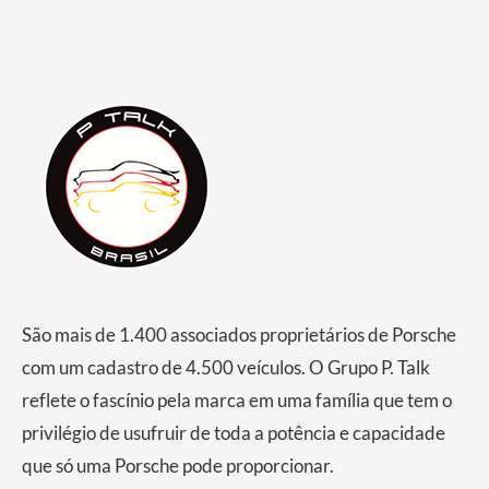
São mais de 1.400 associados proprietários de Porsche
com um cadastro de 4.500 veículos.​ O Grupo P. Talk
reflete o fascínio pela marca em uma família que tem o
privilégio de usufruir de toda a potência e capacidade
que só uma Porsche pode proporcionar.