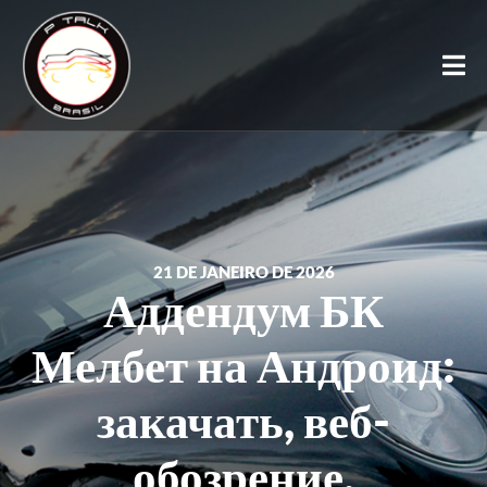
21 DE JANEIRO DE 2026
Аддендум БК
Мелбет на Андроид:
закачать, веб-
обозрение,