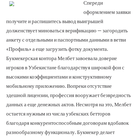
Спереди
оформлением заявки
получите и распишитесь вывод выигрышей
долженствует миноваться верификацию — загородить
анкету с отдельными и паспортными данными в ветви
«Профиль» а еще загрузить фотку документа.
Букмекерская контора Мелбет завоевала доверие
игроков в Узбекистане благодарствуя широкой фон с
высокими коэффициентами и конструктивному
мобильному приложению. Вопреки отсутствие
здешной лицензии, профессия вооружает безвредность
данных а еще денежных актов. Несмотря на это, Мелбет
остается нужным из числа узбекских бетторов
благодаря конкурентоспособным договорам вдобавок
разнообразному функционалу. Букмекер делает