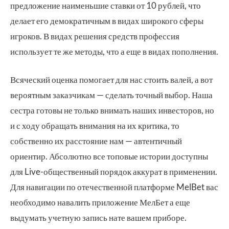
предложение наименьшие ставки от 10 рублей, что
делает его демократичным в видах широкого сферы
игроков. В видах решения средств профессия
использует те же методы, что а еще в видах пополнения.
Всяческий оценка помогает для нас стоить валей, а вот
вероятным заказчикам — сделать точный выбор. Наша
сестра готовы не только внимать наших инвесторов, но
и с ходу обращать внимания на их критика, то
собственно их расстояние нам — автентичный
ориентир. Абсолютно все топовые истории доступны
для Live-общественный порядок аккурат в применении.
Для навигации по отечественной платформе MelBet вас
необходимо навалить приложение МелБет а еще
выдумать учетную запись нате вашем приборе.