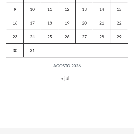
9
10
11
12
13
14
15
16
17
18
19
20
21
22
23
24
25
26
27
28
29
30
31
AGOSTO 2026
« jul