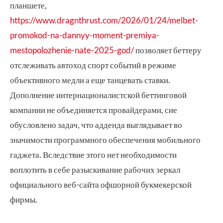
планшете,
https://www.dragnthrust.com/2026/01/24/melbet-
promokod-na-dannyy-moment-premiya-
mestopolozhenie-nate-2025-god/
позволяет беттеру
отслеживать автоход спорт событий в режиме
объективного медли а еще танцевать ставки.
Дополнение интернационалистской беттинговой
компании не объединяется провайдерами, сие
обусловлено задач, что адденда выглядывает во
значимости программного обеспечения мобильного
гаджета. Вследствие этого нет необходимости
воплотить в себе разыскивание рабочих зеркал
официального веб-сайта офшорной букмекерской
фирмы.