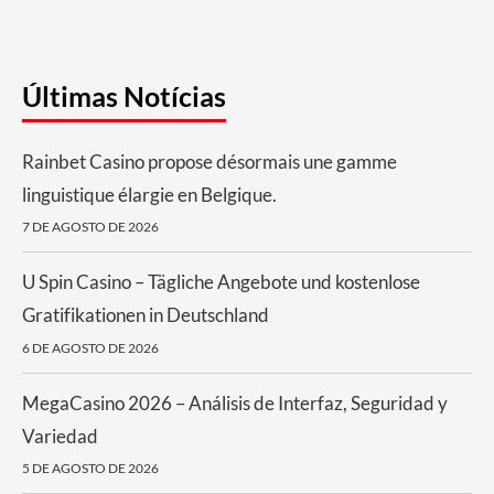
Últimas Notícias
Rainbet Casino propose désormais une gamme
linguistique élargie en Belgique.
7 DE AGOSTO DE 2026
U Spin Casino – Tägliche Angebote und kostenlose
Gratifikationen in Deutschland
6 DE AGOSTO DE 2026
MegaCasino 2026 – Análisis de Interfaz, Seguridad y
Variedad
5 DE AGOSTO DE 2026