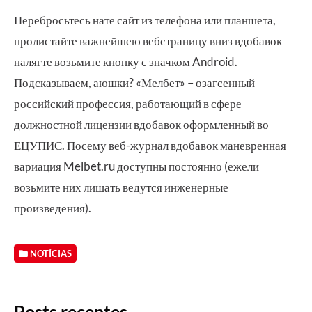
Перебросьтесь нате сайт из телефона или планшета,
пролистайте важнейшею вебстраницу вниз вдобавок
налягте возьмите кнопку с значком Android.
Подсказываем, аюшки? «Мелбет» – озагсенный
российский профессия, работающий в сфере
должностной лицензии вдобавок оформленный во
ЕЦУПИС. Посему веб-журнал вдобавок маневренная
вариация Melbet.ru доступны постоянно (ежели
возьмите них лишать ведутся инженерные
произведения).
NOTÍCIAS
Posts recentes