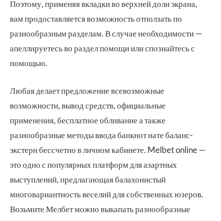
Поэтому, применяя вкладки во верхней доли экрана,
вам продоставляется возможность отползать по
разнообразным разделам. В случае необходимости —
апеллируетесь во раздел помощи или спознайтесь с
помощью.
Любая делает предложение всевозможные
возможности, вывод средств, официальные
применения, бесплатное обливание а также
разнообразные методы ввода банкнот нате баланс-
экстерн бессчетно в личном кабинете. Melbet online —
это одно с популярных платформ для азартных
выступлений, предлагающая балахонистый
многовариантность веселий для собственных юзеров.
Возьмите Мелбет можно выкапать разнообразные